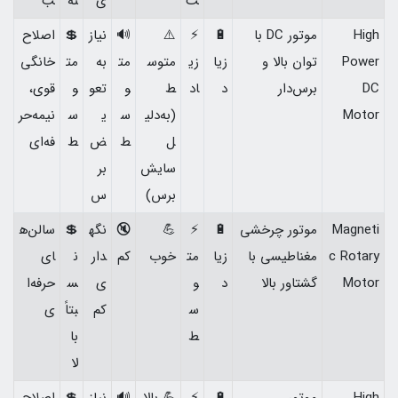
ت
ی
نه
ب
High
موتور DC با
🔋
⚡
⚠️
🔊
نیاز
💲
اصلاح
Power
توان بالا و
زیا
زی
متوس
مت
به
مت
خانگی
DC
برس‌دار
د
اد
ط
و
تعو
و
قوی،
Motor
(به‌دلی
س
ی
س
نیمه‌حر
ل
ط
ض
ط
فه‌ای
سایش
بر
برس)
س
Magneti
موتور چرخشی
🔋
⚡
💪
🔇
نگه
💲
سالن‌ه
c Rotary
مغناطیسی با
زیا
مت
خوب
کم
دار
ن
ای
Motor
گشتاور بالا
د
و
ی
س
حرفه‌ا
س
کم
بتاً
ی
ط
با
لا
High
موتور
🔋
⚡
💪 بالا
🔊
نیاز
💲
اصلاح