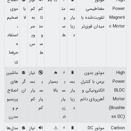
Power
مغناطیسی
بس
مت
کم
کم
با
موی
Magneti
تقویت‌شده با
یار
و
تا
به
لا
ضخیم
c Motor
میدان قوی‌تر
زیا
س
مت
سر
،
د
ط
و
وی
استفاد
س
س
ه
ط
حرفه‌ا
ی
High
موتور بدون
🔋
⚡
🔥
🔇
نیاز
💲
ماشین‌
Power
برس با کنترل
بس
ب
بسیار
ب
بس
گر
های
BLDC
الکترونیکی و
یار
س
بالا
س
یار
ان
اصلاح
Motor
آهن‌ربای دائم
زیا
یار
یار
کم
پریمیو
(Brushle
د
زی
کم
م و
ss DC)
اد
مدرن
Carbon
موتور DC
🔋
⚡
⚠️
🔊
نیاز
💲
مدل‌ها