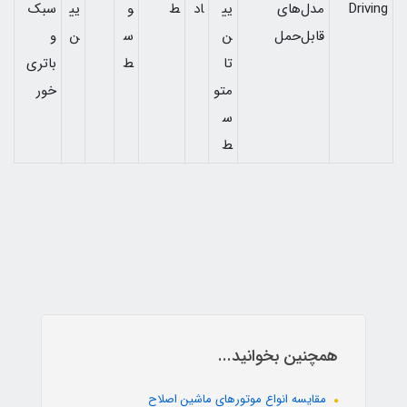
Driving
مدل‌های
یی
اد
ط
و
یی
سبک
قابل‌حمل
ن
س
ن
و
تا
ط
باتری‌
متو
خور
س
ط
همچنین بخوانید...
مقایسه انواع موتورهای ماشین اصلاح