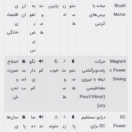
Brush
ساده با
متو
زی
پایین
مت
به
ارز
ی
Motor
برس‌های
س
اد
و
تعو
ان
اقتصاد
کربنی
ط
س
ی
ی
ط
ض
خانگی
بر
س
Magneti
حرکت
🔋
⚡
💪
🔊
نگه
💲
اصلاح
c Power
رفت‌وبرگشتی
متو
مت
خوب
کم
دار
من
صورت
Driving
تیغه با نیروی
س
و
ی
اس
و
مغناطیسی
ط
س
کم
ب
ته‌ری
(Pivot/Vibrat
ط
ش
ory)
DC
درایو مستقیم
🔋
⚡
⚠️
🔊
سا
💲
مدل‌ها
Power
DC برای
پا
زی
متوس
مت
ده
پا
ی