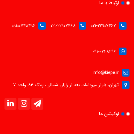
ارتباط با ما
09100748496
021-22907468
021-22907467
09100748496
info@kiepe.ir
تهران، بلوار میرداماد، بعد از رازان شمالی، پلاک 93، واحد 7
لوکیشن ما