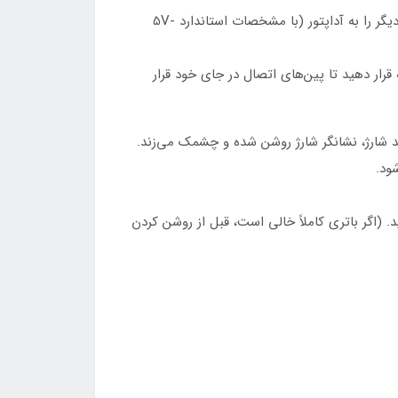
در روش شارژ با سیم مستقیم، کابل USB-C را مستقیماً به درگاه شارژ واقع در انتهای بدنه ماشین اصلاح متصل کرده و طرف دیگر را به آداپتور (با مشخصات استاندارد 5V-
آرامی روی پایه قرار دهید تا پین‌های اتصال در جای خود قرار
ی حالت خاموش قرار دارد. در طول فرآیند شارژ، نشانگر شارژ روشن شده و چشمک می‌زند.
د. (اگر باتری کاملاً خالی است، قبل از روشن کردن