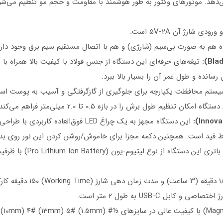
در دقیقه) را ارائه می‌دهد. موتورهای وکتور به طور هوشمند با مقاومت و حجم مو تن
ه هم به صورت بی‌سیم (شارژی) و هم با اتصال مستقیم سیم برق وجود دارد
سانده و طول عمر آن را بسیار بالا ببرد.
م محافظت یکپارچه برای جلوگیری از گازگرفتگی و آسیب به پوست است (egrated skin protection system
تنظیم طول برش را در بازه 0.5 تا 2.0 میلی‌متر فراهم می‌کند (مناسب برای سایه‌کاری و فید).
این دستگاه مجهز به یک چراغ LED فوق‌الع
ط فید است. همچنین دکمه مجزا برای خاموش/روشن کردن این نور روی بدن
کابل USB-C به طول ۲ متر است.
۸ عدد شانه مگنتی (Magnetic Combs) با کیفیت عا