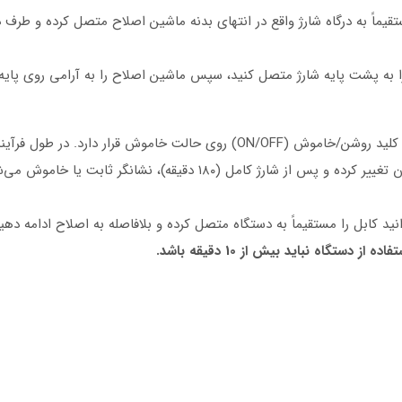
روش شارژ با استند (پایه شارژ) کابل USB-C را به پشت پایه شارژ متصل کنید، سپس ماشین اصلاح را به 
در حالت خاموش هنگام شارژ حتماً مطمئن شوید که کلید روشن/خاموش (ON/OFF) رو
کامل (۱۸۰ دقیقه)، نشانگر ثابت یا خاموش می‌شود.
انید کابل را مستقیماً به دستگاه متصل کرده و بلافاصله به اصلاح ادامه دهی
ز دستگاه نباید بیش از 10 دقیقه باشد.