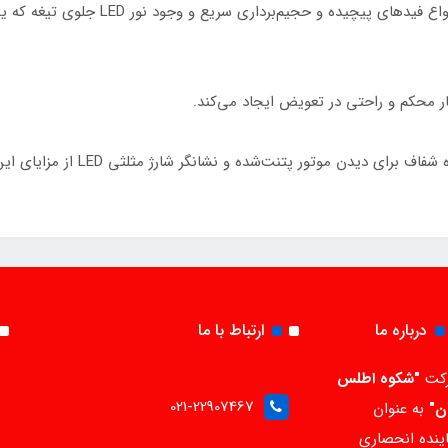
با سرعت (10,000 RPM با موتور وکتور) برای
ار محکم و راحتی در تعویض ایجاد می‌کند.
 موتور پتنت‌شده و نشانگر شارژ مثلثی LED از مزایای این کلیپر است.
درباره ما
ارتباط با ما
کت
"شکوه اطلس
021-22907467
ن"
به عنوان
ینده انحصاری