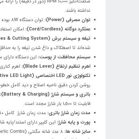
شگفت‌انگیز 10,000 RPM (دور 
نداشته باشند.
توان مصرفی (Power):
توان دستگاه 8W بوده و ورودی شارژ آن 5V-2A است.
عملکرد دوگانه (Cord/Cordless):
امکان استفاد
تیغه و سیستم برش (Blades & Cutting System):
شده‌اند تا اصطکاک و داغ شدن تیغه را به حداقل ر
سیستم محافظت از پوست:
این دستگاه
دارای سیست
اهرم تنظیم ارتفاع (Blade Lever):
اهرم کناری دستگاه امکان 
تکنولوژی نور LED اختصاصی (Innovative LED Light):
روشن کردن دقیق ناحیه اصلاح و دید کامل خطو
باتری و سیستم شارژ (Battery & Charging):
قابلیت تا 1,500 بار شارژ مجدد است.
مدت زمان شارژ باتری:
مدت زمان شارژ کامل ۱۸۰ دقیقه (۳ ساعت) و مدت زمان دهی شارژ (Working Time) ۱۵۰ دقیقه کارکرد مداوم است.
پورت و پایه شارژ:
این کلیپر دارای استند/پایه شارژ اختصاصی و 
سایز شانه ها: