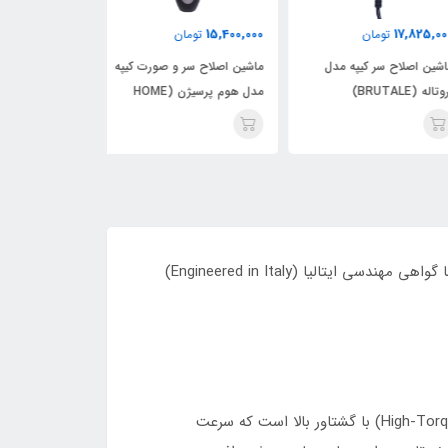
34,980,000
15,400,000
17,825,
تومان
تومان
توم
ین اصلاح سر کیپه مدل
ماشین اصلاح سر و صورت کیپه
ماشین اصلاح سر 
ه (BRUTALE)
مدل هوم پرسیژن (HOME
مدل گروو (GROOVE)
PRECISION)
(Kiepe Hepike Clipper) یکی از پرچمداران مدرن برند حرفه‌ای Kiepe Professional است که با گواهی مهندسی ایتالیا (Engineered in Italy)
این دستگاه مجهز به موتور قدرتمند برداری یا وکتور (High-Torque Vector Motor) با گشتاور بالا است که سرعت