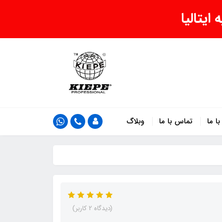
یتالیا
ا ما
تماس با ما
وبلاگ
(دیدگاه 2 کاربر)