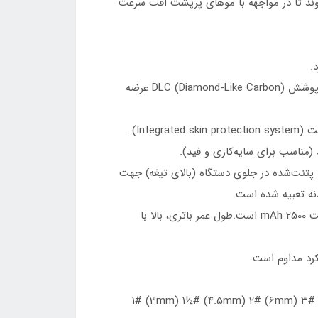
ظیم می‌شوند تا در مواجهه با موهای پرپشت افت سرعت
.
تیغه‌های حرفه‌ای این دستگاه از جنس فولاد با کیفیت بالا همراه با پوشش DLC (Diamond-Like Carbon) عرضه
Int).
اده کاربردی با طراحی پتنت‌شده در جلوی دستگاه (بالای تیغه) جهت
ه تعبیه شده است.
باتری این دستگاه از نوع لیتیوم-یون (Pro Lithium Ion Battery) با ظرفیت 2500 mAh است.طول عمر باتری، بالا با
لی در سایزهای ½# (1.5mm) ۱# (3mm) ۱½# (4.5mm) ۲# (6mm) ۳# (10mm) ۴# (13mm) ۵#